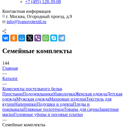
+7 (495) 128-39-08
Контактная информация
г. Москва, Огородный проезд, д.9
info@ivanovotextil.ru
Семейные комплекты
144
Главная
—
Каталог
—
Комплекты постельного белья
Простыни
Пододеяльники
Наволочки
Женская одежда
Детская
одежда
Мужская одежда
Махровые изделия
Текстиль для
кухни
Наперники
Подушки и одеяла
Пледы и
покрывала
Пляжные полотенца
Товары для сауны
Защитные
маски
Головные уборы и носовые платки
—
Семейные комплекты