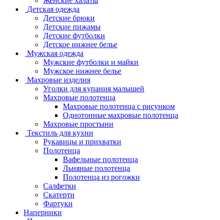
Женские халаты
Детская одежда
Детские брюки
Детские пижамы
Детские футболки
Детское нижнее белье
Мужская одежда
Мужские футболки и майки
Мужское нижнее белье
Махровые изделия
Уголки для купания малышей
Махровые полотенца
Махровые полотенца с рисунком
Однотонные махровые полотенца
Махровые простыни
Текстиль для кухни
Рукавицы и прихватки
Полотенца
Вафельные полотенца
Льняные полотенца
Полотенца из рогожки
Салфетки
Скатерти
Фартуки
Наперники