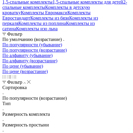
1,5-спальные комплекты
1,5-спальные комплекты для детей
2-
спальные комплекты
Комплекты в детскую
кроватку
Комплекты Евромакси
Комплекты
Евростандарт
Комплекты из бязи
Комплекты из
перкаля
Комплекты из поплина
Комплекты из
сатина
Комплекты изо льна
Фильтр
По умолчанию (возрастание)
По популярности (убывание)
По популярности (возрастание)
По алфавиту (убывание)
По алфавиту (возрастание)
По цене (убывание)
По цене (возрастание)
Фильтр
Сортировка
По популярности (возрастание)
Тип
Размерность комплекта
Размерность простыни