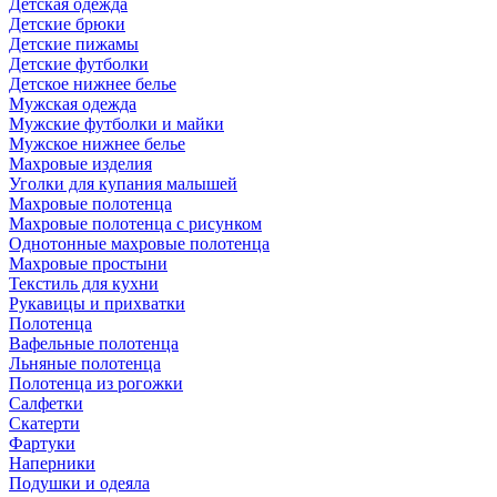
Детская одежда
Детские брюки
Детские пижамы
Детские футболки
Детское нижнее белье
Мужская одежда
Мужские футболки и майки
Мужское нижнее белье
Махровые изделия
Уголки для купания малышей
Махровые полотенца
Махровые полотенца с рисунком
Однотонные махровые полотенца
Махровые простыни
Текстиль для кухни
Рукавицы и прихватки
Полотенца
Вафельные полотенца
Льняные полотенца
Полотенца из рогожки
Салфетки
Скатерти
Фартуки
Наперники
Подушки и одеяла