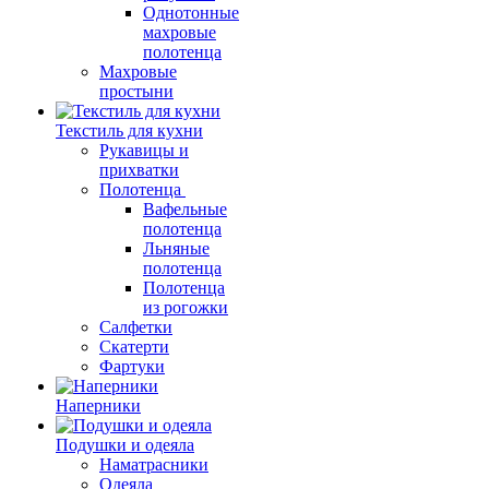
Однотонные
махровые
полотенца
Махровые
простыни
Текстиль для кухни
Рукавицы и
прихватки
Полотенца
Вафельные
полотенца
Льняные
полотенца
Полотенца
из рогожки
Салфетки
Скатерти
Фартуки
Наперники
Подушки и одеяла
Наматрасники
Одеяла