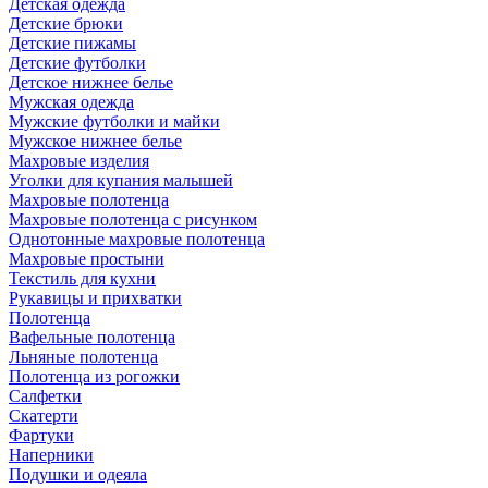
Детская одежда
Детские брюки
Детские пижамы
Детские футболки
Детское нижнее белье
Мужская одежда
Мужские футболки и майки
Мужское нижнее белье
Махровые изделия
Уголки для купания малышей
Махровые полотенца
Махровые полотенца с рисунком
Однотонные махровые полотенца
Махровые простыни
Текстиль для кухни
Рукавицы и прихватки
Полотенца
Вафельные полотенца
Льняные полотенца
Полотенца из рогожки
Салфетки
Скатерти
Фартуки
Наперники
Подушки и одеяла