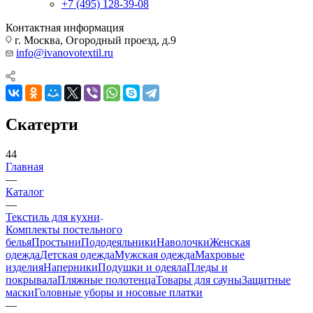
+7 (495) 128-39-08
Контактная информация
г. Москва, Огородный проезд, д.9
info@ivanovotextil.ru
Скатерти
44
Главная
—
Каталог
—
Текстиль для кухни
Комплекты постельного
белья
Простыни
Пододеяльники
Наволочки
Женская
одежда
Детская одежда
Мужская одежда
Махровые
изделия
Наперники
Подушки и одеяла
Пледы и
покрывала
Пляжные полотенца
Товары для сауны
Защитные
маски
Головные уборы и носовые платки
—