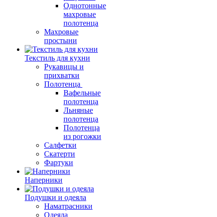
Однотонные
махровые
полотенца
Махровые
простыни
Текстиль для кухни
Рукавицы и
прихватки
Полотенца
Вафельные
полотенца
Льняные
полотенца
Полотенца
из рогожки
Салфетки
Скатерти
Фартуки
Наперники
Подушки и одеяла
Наматрасники
Одеяла