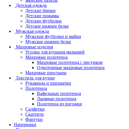
Женские халаты
Детская одежда
Детские брюки
Детские пижамы
Детские футболки
Детское нижнее белье
Мужская одежда
Мужские футболки и майки
Мужское нижнее белье
Махровые изделия
Уголки для купания малышей
Махровые полотенца
Махровые полотенца с рисунком
Однотонные махровые полотенца
Махровые простыни
Текстиль для кухни
Рукавицы и прихватки
Полотенца
Вафельные полотенца
Льняные полотенца
Полотенца из рогожки
Салфетки
Скатерти
Фартуки
Наперники