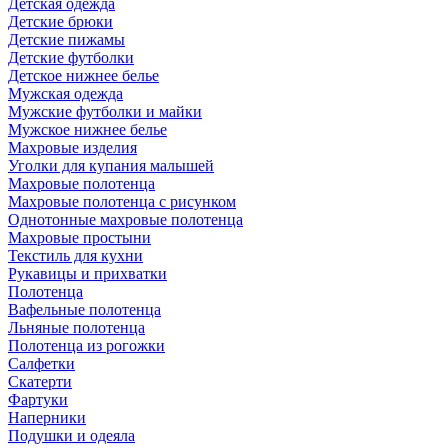
Детская одежда
Детские брюки
Детские пижамы
Детские футболки
Детское нижнее белье
Мужская одежда
Мужские футболки и майки
Мужское нижнее белье
Махровые изделия
Уголки для купания малышей
Махровые полотенца
Махровые полотенца с рисунком
Однотонные махровые полотенца
Махровые простыни
Текстиль для кухни
Рукавицы и прихватки
Полотенца
Вафельные полотенца
Льняные полотенца
Полотенца из рогожки
Салфетки
Скатерти
Фартуки
Наперники
Подушки и одеяла