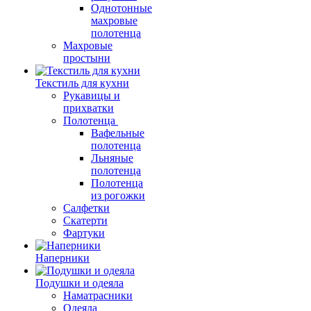
Однотонные
махровые
полотенца
Махровые
простыни
Текстиль для кухни
Рукавицы и
прихватки
Полотенца
Вафельные
полотенца
Льняные
полотенца
Полотенца
из рогожки
Салфетки
Скатерти
Фартуки
Наперники
Подушки и одеяла
Наматрасники
Одеяла