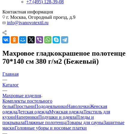
+7 (495) 128-39-08
Контактная информация
г. Москва, Огородный проезд, д.9
info@ivanovotextil.ru
Махровое гладкокрашеное полотенце
70*140 см 380 г/м2 (Бежевый)
Главная
—
Каталог
—
Махровые изделия
Комплекты постельного
белья
Простыни
Пододеяльники
Наволочки
Женская
одежда
Детская одежда
Мужская одежда
Текстиль для
кухни
Наперники
Подушки и одеяла
Пледы и
покрывала
Пляжные полотенца
Товары для сауны
Защитные
маски
Головные уборы и носовые платки
—