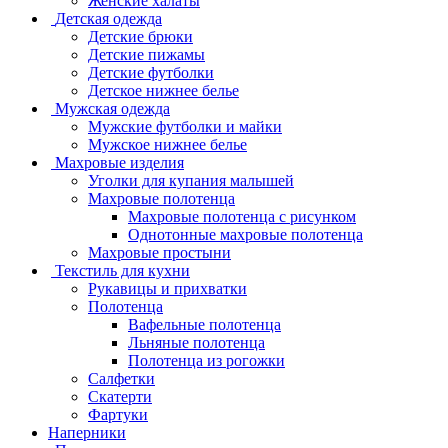
Женские халаты
Детская одежда
Детские брюки
Детские пижамы
Детские футболки
Детское нижнее белье
Мужская одежда
Мужские футболки и майки
Мужское нижнее белье
Махровые изделия
Уголки для купания малышей
Махровые полотенца
Махровые полотенца с рисунком
Однотонные махровые полотенца
Махровые простыни
Текстиль для кухни
Рукавицы и прихватки
Полотенца
Вафельные полотенца
Льняные полотенца
Полотенца из рогожки
Салфетки
Скатерти
Фартуки
Наперники