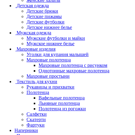
Женские халаты
Детская одежда
Детские брюки
Детские пижамы
Детские футболки
Детское нижнее белье
Мужская одежда
Мужские футболки и майки
Мужское нижнее белье
Махровые изделия
Уголки для купания малышей
Махровые полотенца
Махровые полотенца с рисунком
Однотонные махровые полотенца
Махровые простыни
Текстиль для кухни
Рукавицы и прихватки
Полотенца
Вафельные полотенца
Льняные полотенца
Полотенца из рогожки
Салфетки
Скатерти
Фартуки
Наперники