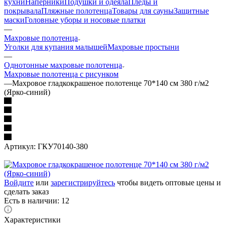
кухни
Наперники
Подушки и одеяла
Пледы и
покрывала
Пляжные полотенца
Товары для сауны
Защитные
маски
Головные уборы и носовые платки
—
Махровые полотенца
Уголки для купания малышей
Махровые простыни
—
Однотонные махровые полотенца
Махровые полотенца с рисунком
—
Махровое гладкокрашеное полотенце 70*140 см 380 г/м2
(Ярко-синий)
Артикул:
ГКУ70140-380
Войдите
или
зарегистрируйтесь
чтобы видеть оптовые цены и
сделать заказ
Есть в наличии: 12
Характеристики