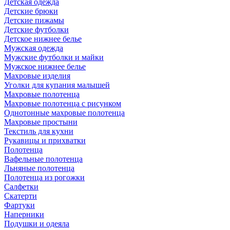
Детская одежда
Детские брюки
Детские пижамы
Детские футболки
Детское нижнее белье
Мужская одежда
Мужские футболки и майки
Мужское нижнее белье
Махровые изделия
Уголки для купания малышей
Махровые полотенца
Махровые полотенца с рисунком
Однотонные махровые полотенца
Махровые простыни
Текстиль для кухни
Рукавицы и прихватки
Полотенца
Вафельные полотенца
Льняные полотенца
Полотенца из рогожки
Салфетки
Скатерти
Фартуки
Наперники
Подушки и одеяла