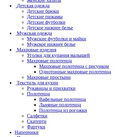
Женские халаты
Детская одежда
Детские брюки
Детские пижамы
Детские футболки
Детское нижнее белье
Мужская одежда
Мужские футболки и майки
Мужское нижнее белье
Махровые изделия
Уголки для купания малышей
Махровые полотенца
Махровые полотенца с рисунком
Однотонные махровые полотенца
Махровые простыни
Текстиль для кухни
Рукавицы и прихватки
Полотенца
Вафельные полотенца
Льняные полотенца
Полотенца из рогожки
Салфетки
Скатерти
Фартуки
Наперники