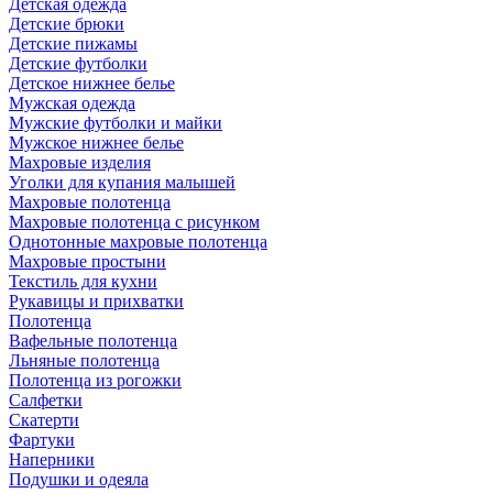
Детская одежда
Детские брюки
Детские пижамы
Детские футболки
Детское нижнее белье
Мужская одежда
Мужские футболки и майки
Мужское нижнее белье
Махровые изделия
Уголки для купания малышей
Махровые полотенца
Махровые полотенца с рисунком
Однотонные махровые полотенца
Махровые простыни
Текстиль для кухни
Рукавицы и прихватки
Полотенца
Вафельные полотенца
Льняные полотенца
Полотенца из рогожки
Салфетки
Скатерти
Фартуки
Наперники
Подушки и одеяла