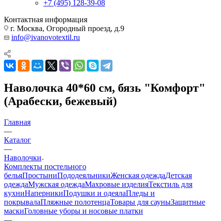
+7 (495) 128-39-08
Контактная информация
г. Москва, Огородный проезд, д.9
info@ivanovotextil.ru
Наволочка 40*60 см, бязь "Комфорт"
(Арабески, бежевый)
Главная
—
Каталог
—
Наволочки
Комплекты постельного
белья
Простыни
Пододеяльники
Женская одежда
Детская
одежда
Мужская одежда
Махровые изделия
Текстиль для
кухни
Наперники
Подушки и одеяла
Пледы и
покрывала
Пляжные полотенца
Товары для сауны
Защитные
маски
Головные уборы и носовые платки
—