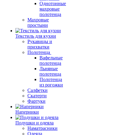
Однотонные
махровые
полотенца
Махровые
простыни
Текстиль для кухни
Рукавицы и
прихватки
Полотенца
Вафельные
полотенца
Льняные
полотенца
Полотенца
из рогожки
Салфетки
Скатерти
Фартуки
Наперники
Подушки и одеяла
Наматрасники
Одеяла