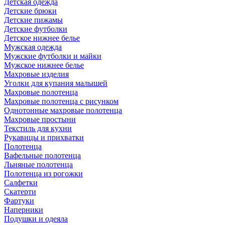
Детская одежда
Детские брюки
Детские пижамы
Детские футболки
Детское нижнее белье
Мужская одежда
Мужские футболки и майки
Мужское нижнее белье
Махровые изделия
Уголки для купания малышей
Махровые полотенца
Махровые полотенца с рисунком
Однотонные махровые полотенца
Махровые простыни
Текстиль для кухни
Рукавицы и прихватки
Полотенца
Вафельные полотенца
Льняные полотенца
Полотенца из рогожки
Салфетки
Скатерти
Фартуки
Наперники
Подушки и одеяла