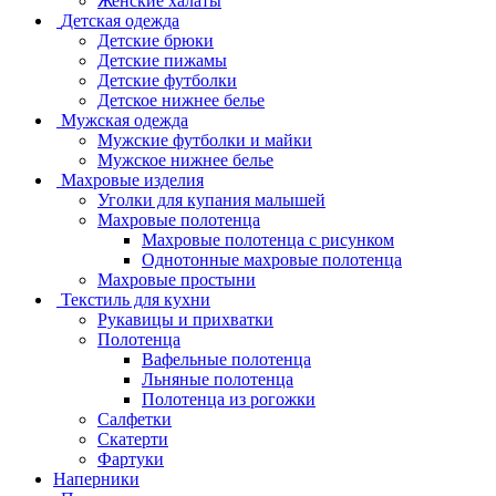
Женские халаты
Детская одежда
Детские брюки
Детские пижамы
Детские футболки
Детское нижнее белье
Мужская одежда
Мужские футболки и майки
Мужское нижнее белье
Махровые изделия
Уголки для купания малышей
Махровые полотенца
Махровые полотенца с рисунком
Однотонные махровые полотенца
Махровые простыни
Текстиль для кухни
Рукавицы и прихватки
Полотенца
Вафельные полотенца
Льняные полотенца
Полотенца из рогожки
Салфетки
Скатерти
Фартуки
Наперники