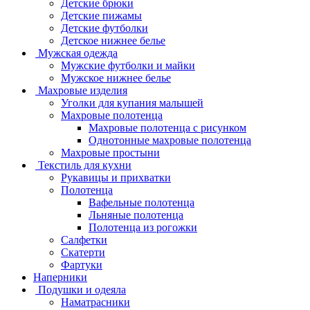
Детские брюки
Детские пижамы
Детские футболки
Детское нижнее белье
Мужская одежда
Мужские футболки и майки
Мужское нижнее белье
Махровые изделия
Уголки для купания малышей
Махровые полотенца
Махровые полотенца с рисунком
Однотонные махровые полотенца
Махровые простыни
Текстиль для кухни
Рукавицы и прихватки
Полотенца
Вафельные полотенца
Льняные полотенца
Полотенца из рогожки
Салфетки
Скатерти
Фартуки
Наперники
Подушки и одеяла
Наматрасники