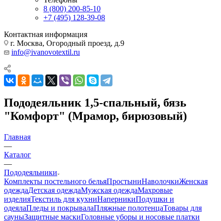
8 (800) 200-85-10
+7 (495) 128-39-08
Контактная информация
г. Москва, Огородный проезд, д.9
info@ivanovotextil.ru
Пододеяльник 1,5-спальный, бязь
"Комфорт" (Мрамор, бирюзовый)
Главная
—
Каталог
—
Пододеяльники
Комплекты постельного белья
Простыни
Наволочки
Женская
одежда
Детская одежда
Мужская одежда
Махровые
изделия
Текстиль для кухни
Наперники
Подушки и
одеяла
Пледы и покрывала
Пляжные полотенца
Товары для
сауны
Защитные маски
Головные уборы и носовые платки