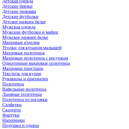
Детская одежда
Детские брюки
Детские пижамы
Детские футболки
Детское нижнее белье
Мужская одежда
Мужские футболки и майки
Мужское нижнее белье
Махровые изделия
Уголки для купания малышей
Махровые полотенца
Махровые полотенца с рисунком
Однотонные махровые полотенца
Махровые простыни
Текстиль для кухни
Рукавицы и прихватки
Полотенца
Вафельные полотенца
Льняные полотенца
Полотенца из рогожки
Салфетки
Скатерти
Фартуки
Наперники
Подушки и одеяла