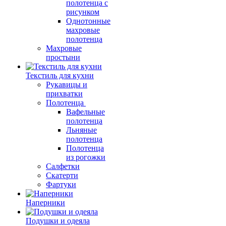
полотенца с
рисунком
Однотонные
махровые
полотенца
Махровые
простыни
Текстиль для кухни
Рукавицы и
прихватки
Полотенца
Вафельные
полотенца
Льняные
полотенца
Полотенца
из рогожки
Салфетки
Скатерти
Фартуки
Наперники
Подушки и одеяла